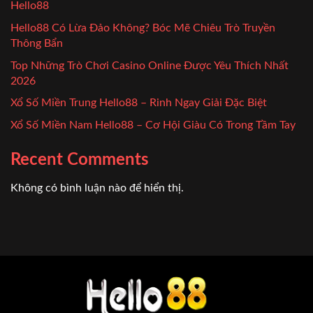
Hello88
Hello88 Có Lừa Đảo Không? Bóc Mẽ Chiêu Trò Truyền
Thông Bẩn
Top Những Trò Chơi Casino Online Được Yêu Thích Nhất
2026
Xổ Số Miền Trung Hello88 – Rinh Ngay Giải Đặc Biệt
Xổ Số Miền Nam Hello88 – Cơ Hội Giàu Có Trong Tầm Tay
Recent Comments
Không có bình luận nào để hiển thị.