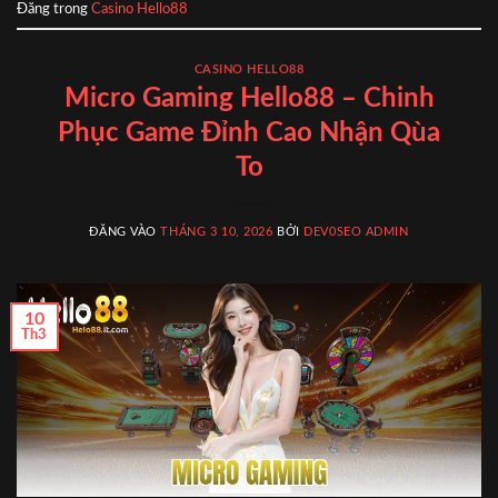
Đăng trong
Casino Hello88
CASINO HELLO88
Micro Gaming Hello88 – Chinh
Phục Game Đỉnh Cao Nhận Qùa
To
ĐĂNG VÀO
THÁNG 3 10, 2026
BỞI
DEV0SEO ADMIN
10
Th3