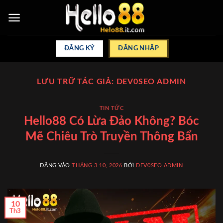
Bỏ
qua
nội
dung
ĐĂNG KÝ
ĐĂNG NHẬP
LƯU TRỮ TÁC GIẢ:
DEV0SEO ADMIN
TIN TỨC
Hello88 Có Lừa Đảo Không? Bóc
Mẽ Chiêu Trò Truyền Thông Bẩn
ĐĂNG VÀO
THÁNG 3 10, 2026
BỞI
DEV0SEO ADMIN
10
Th3