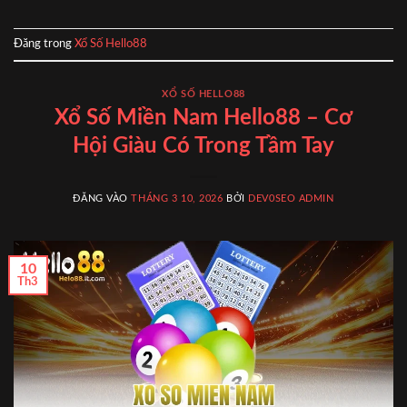
Đăng trong
Xổ Số Hello88
XỔ SỐ HELLO88
Xổ Số Miền Nam Hello88 – Cơ
Hội Giàu Có Trong Tầm Tay
ĐĂNG VÀO
THÁNG 3 10, 2026
BỞI
DEV0SEO ADMIN
10
Th3