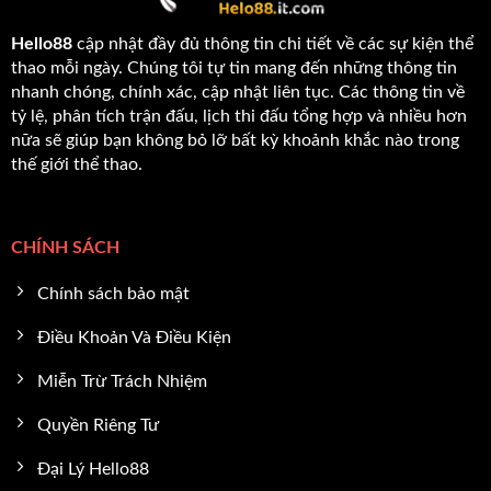
Hello88
cập nhật đầy đủ thông tin chi tiết về các sự kiện thể
thao mỗi ngày. Chúng tôi tự tin mang đến những thông tin
nhanh chóng, chính xác, cập nhật liên tục. Các thông tin về
tỷ lệ, phân tích trận đấu, lịch thi đấu tổng hợp và nhiều hơn
nữa sẽ giúp bạn không bỏ lỡ bất kỳ khoảnh khắc nào trong
thế giới thể thao.
CHÍNH SÁCH
Chính sách bảo mật
Điều Khoản Và Điều Kiện
Miễn Trừ Trách Nhiệm
Quyền Riêng Tư
Đại Lý Hello88