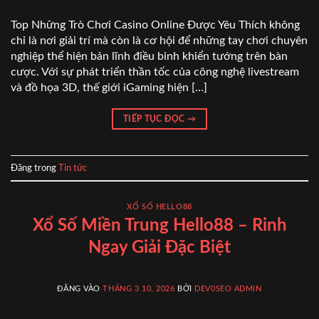
Top Những Trò Chơi Casino Online Được Yêu Thích không
chỉ là nơi giải trí mà còn là cơ hội để những tay chơi chuyên
nghiệp thể hiện bản lĩnh điều binh khiển tướng trên bàn
cược. Với sự phát triển thần tốc của công nghệ livestream
và đồ họa 3D, thế giới iGaming hiện […]
TIẾP TỤC ĐỌC
→
Đăng trong
Tin tức
XỔ SỐ HELLO88
Xổ Số Miền Trung Hello88 – Rinh
Ngay Giải Đặc Biệt
ĐĂNG VÀO
THÁNG 3 10, 2026
BỞI
DEV0SEO ADMIN